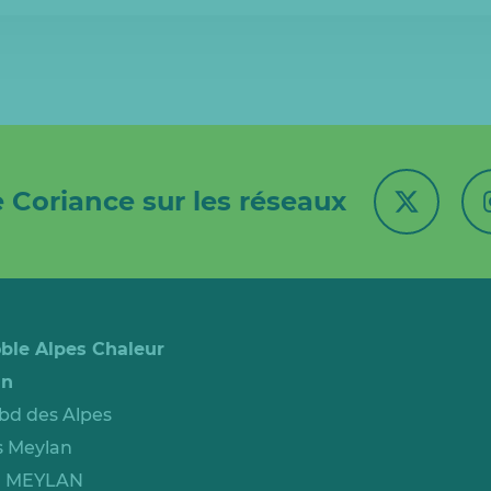
 Coriance sur les réseaux
ble Alpes Chaleur
an
 bd des Alpes
 Meylan
0 MEYLAN