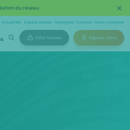
réation du réseau
Actualités
Espace presse
Rejoignez Coriance
Nous contacter
Infos travaux
Espace client
ns