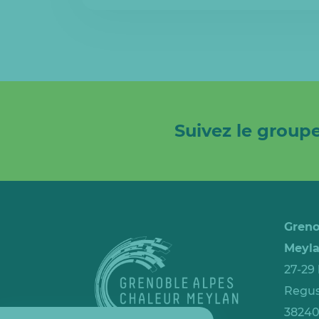
Suivez le groupe
Greno
Meyl
27-29
Regus
3824