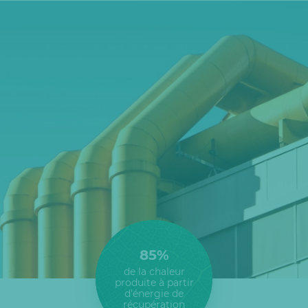
85%
de la chaleur
produite à partir
d'énergie de
récupération